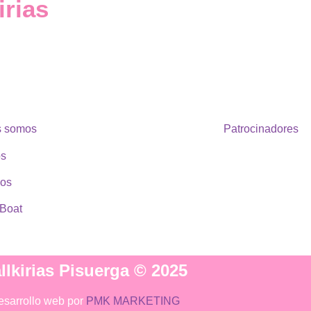
irias
s somos
Patrocinadores
os
ios
Boat
llkirias Pisuerga © 2025
esarrollo web por
PMK MARKETING