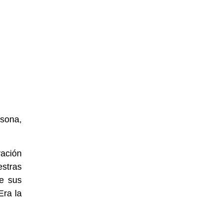
rsona,
vación
stras
de sus
Era la