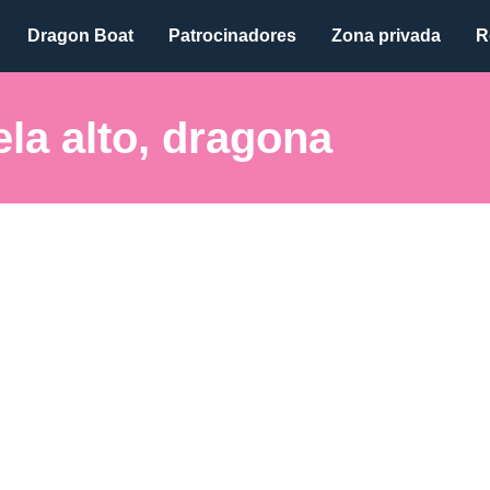
Dragon Boat
Patrocinadores
Zona privada
R
la alto, dragona