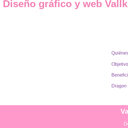
Diseño gráfico y web Vallk
Quiéne
Objetiv
Benefic
Dragon 
Va
D