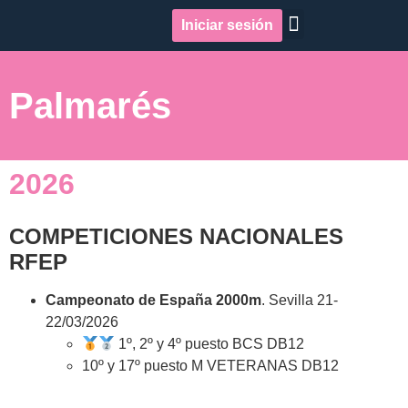
Iniciar sesión
Quiénes somos
Repercusión en medios
Palmarés
2026
COMPETICIONES NACIONALES
RFEP
Campeonato de España 2000m
. Sevilla 21-
22/03/2026
1º, 2º y 4º puesto BCS DB12
10º y 17º puesto M VETERANAS DB12