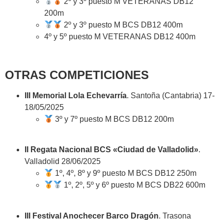
2º y 3º puesto M VETERANAS DB12
200m
2º y 3º puesto M BCS DB12 400m
4º y 5º puesto M VETERANAS DB12 400m
OTRAS COMPETICIONES
III Memorial Lola Echevarría
. Santoña (Cantabria) 17-
18/05/2025
3º y 7º puesto M BCS DB12 200m
II Regata Nacional BCS «Ciudad de Valladolid»
.
Valladolid 28/06/2025
1º, 4º, 8º y 9º puesto M BCS DB12 250m
1º, 2º, 5º y 6º puesto M BCS DB22 600m
III Festival Anochecer Barco Dragón
. Trasona