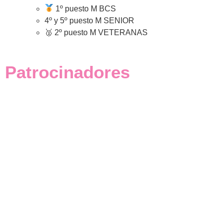
1º puesto M BCS
4º y 5º puesto M SENIOR
🥈 2º puesto M VETERANAS
Patrocinadores