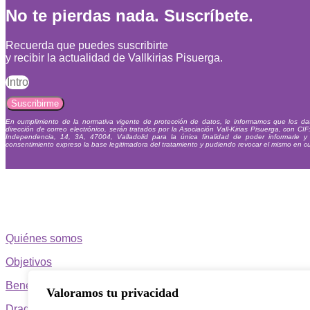
No te pierdas nada. Suscríbete.
Recuerda que puedes suscribirte
y recibir la actualidad de Vallkirias Pisuerga.
Suscribirme
En cumplimiento de la normativa vigente de protección de datos, le informamos que los dat
dirección de correo electrónico, serán tratados por la Asociación Vall-Kirias Pisuerga, con CI
Independencia, 14, 3A, 47004, Valladolid para la única finalidad de poder informarle y r
consentimiento expreso la base legitimadora del tratamiento y pudiendo revocar el mismo en 
Quiénes somos
Objetivos
Beneficios
Valoramos tu privacidad
Dragon Boat