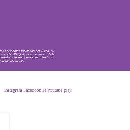
os personales facilitados por usted, su
F: G-09793183 y domicilio social en Calle
emitirle nuestra newsletter, siendo su
cualquier momento.
Instagram
Facebook
Fi-youtube-play