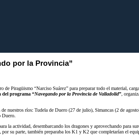
do por la Provincia”
ro de Piragüismo “Narciso Suárez” para preparar todo el material, carga
n del programa “
Navegando por la Provincia de Valladolid
”
, organiz
s de nuestros ríos: Tudela de Duero (27 de julio), Simancas (2 de agost
ío Duero.
o para la actividad, desembarcando los dragones y aprovechando para sur
, por su parte, también preparaba los K1 y K2 que completarían el equ