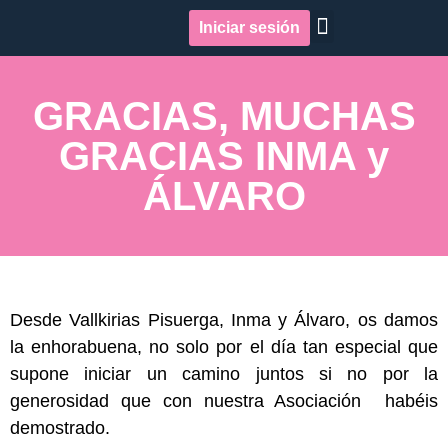
Iniciar sesión
Quiénes somos
Repercusión en medios
GRACIAS, MUCHAS
GRACIAS INMA y
ÁLVARO
Desde Vallkirias Pisuerga, Inma y Álvaro, os damos
la enhorabuena, no solo por el día tan especial que
supone iniciar un camino juntos si no por la
generosidad que con nuestra Asociación habéis
demostrado.