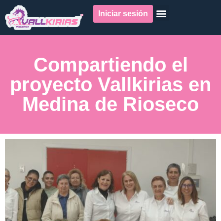
Iniciar sesión
Compartiendo el
proyecto Vallkirias en
Medina de Rioseco