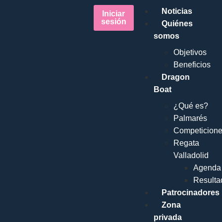
Noticias
Iniciar
sesión
Quiénes
somos
Objetivos
Beneficios
Dragon
Boat
¿Qué es?
Palmarés
Competicion
Regata
Valladolid
Agenda
Resulta
Patrocinadores
Zona
privada