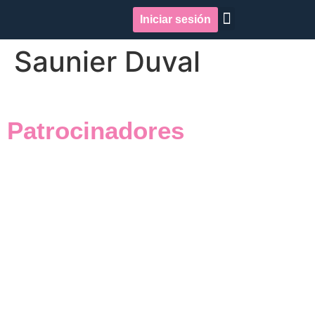
Iniciar sesión
Quiénes somos
Repercusión en medios
Saunier Duval
Patrocinadores