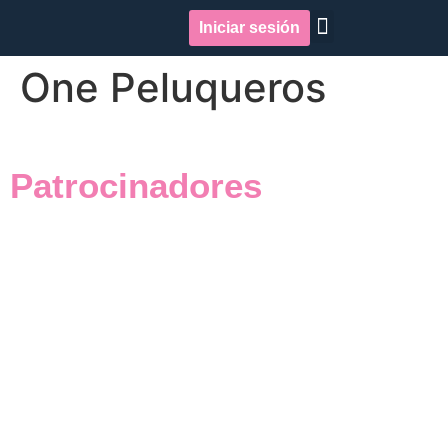
Iniciar sesión
Quiénes somos
Repercusión en medios
One Peluqueros
Patrocinadores