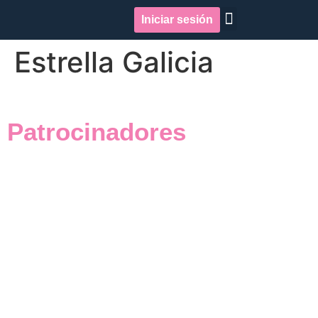
Iniciar sesión
Quiénes somos
Repercusión en medios
Estrella Galicia
Patrocinadores