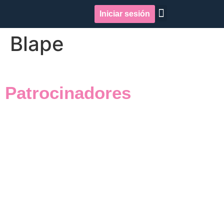
Iniciar sesión
Quiénes somos
Repercusión en medios
Blape
Patrocinadores