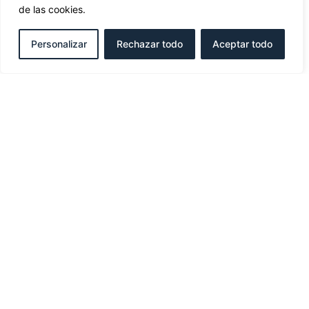
de las cookies.
Diseño gráfico y web
Personalizar
Rechazar todo
Aceptar todo
Vallkirias